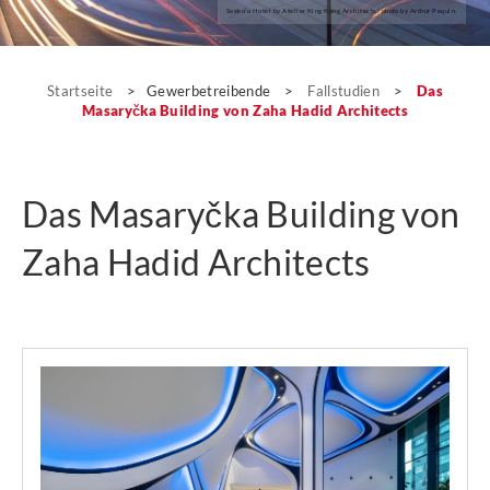
Seeko’o Hotel by Atelier King Kong Architects; photo by Arthur Pequin.
Fallstudien
Startseite
>
Gewerbetreibende
>
Fallstudien
>
Das
Masaryčka Building von Zaha Hadid Architects
Das Masaryčka Building von
Zaha Hadid Architects