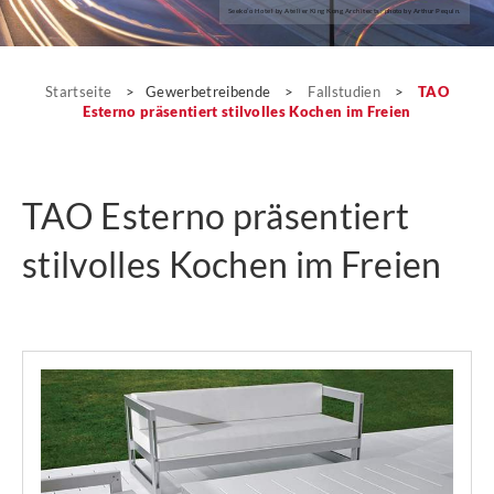
Seeko’o Hotel by Atelier King Kong Architects; photo by Arthur Pequin.
Fallstudien
Startseite
>
Gewerbetreibende
>
Fallstudien
>
TAO
Esterno präsentiert stilvolles Kochen im Freien
TAO Esterno präsentiert
stilvolles Kochen im Freien