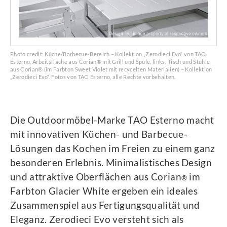
Photo credit: Küche/Barbecue-Bereich – Kollektion „Zerodieci Evo“ von TAO
Esterno, Arbeitsfläche aus Corian® mit Grill und Spüle, links: Tisch und Stühle
aus Corian® (im Farbton Sweet Violet mit recycelten Materialien) – Kollektion
„Zerodieci Evo“. Fotos von TAO Esterno, alle Rechte vorbehalten.
Die Outdoormöbel-Marke TAO Esterno macht
mit innovativen Küchen- und Barbecue-
Lösungen das Kochen im Freien zu einem ganz
besonderen Erlebnis. Minimalistisches Design
und attraktive Oberflächen aus Corian
im
®
Farbton Glacier White ergeben ein ideales
Zusammenspiel aus Fertigungsqualität und
Eleganz. Zerodieci Evo versteht sich als